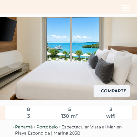
Men
COMPARTE
8
5
3
3
130 m²
wifi
›
Panamá
›
Portobelo
› Espectacular Vista al Mar en
Playa Escondida | Marina 205B