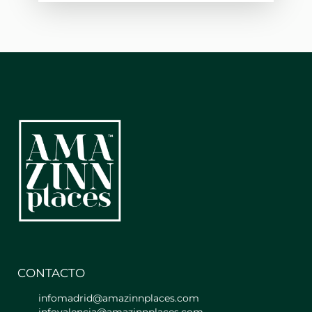
familia o amigos. ¡Vive una estadía
inolvidable en un ambiente acogedor
y completamente equipado!
** Características Principales de la
propiedad **
- Salón: Aire Acondicionado,
Calefacción (Bomba de calor), Mesa de
comedor, Perchas, Sofá cama, TV,
Zona para trabajar, mesa, silla, enchufe
cercano, wifi-internet, luz natural o
artificial.
- Cocina Americana Completa:
equipada con Aire Acondicionado,
Arrocera, Bandeja de repostería,
Batidora, Café, Cafetera, Congelador,
Copas de vino, Detector de monóxido
de carbono, Detector de humo,
Exprimidor, Frigorífico, Hervidor de
CONTACTO
agua, Horno, Mesa de comedor,
infomadrid@amazinnplaces.com
Microondas, Platos y cubiertos,
infovalencia@amazinnplaces.com