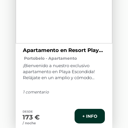
Apartamento en Resort Playa Escondida
Portobelo -
Apartamento
¡Bienvenido a nuestro exclusivo
apartamento en Playa Escondida!
Relájate en un amplio y cómodo
espacio con 3 habitaciones, aire
acondicionado, Wifi de alta velocidad,
1 comentario
sala y comedor espaciosos, Smart TV,
cocina completamente equipada,
baños modernos y centro de lavado.
DESDE
Tendrás acceso a la piscina, áreas
173 €
+ INFO
sociales y todas las amenidades del
/ noche
resort, perfectas para disfrutar en