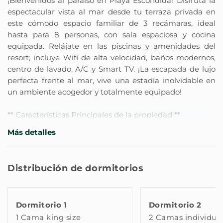
¡Bienvenidos al paraíso en Playa Escondida! Disfruta la
espectacular vista al mar desde tu terraza privada en
este cómodo espacio familiar de 3 recámaras, ideal
hasta para 8 personas, con sala espaciosa y cocina
equipada. Relájate en las piscinas y amenidades del
resort; incluye Wifi de alta velocidad, baños modernos,
centro de lavado, A/C y Smart TV. ¡La escapada de lujo
perfecta frente al mar, vive una estadía inolvidable en
un ambiente acogedor y totalmente equipado!
** Características Principales de la propiedad **
- Dormitorio 1 (Principal): 1 Cama King Size, Smart TV
Más detalles
- Dormitorio 2: 2 Camas Individuales (Twin)
- Dormitorio 3 (Familiar):1 Litera (Cama matrimonial
abajo + Cama individual/Twin arriba) y 1 Cama Nido
Distribución de dormitorios
extra (debajo de la litera, con espacio para 1 persona
más).
Dormitorio 1
Dormitorio 2
Las 3 recámaras están totalmente climatizadas con A/C
1 Cama king size
2 Camas individua
y calefacción, ofreciendo máxima seguridad y confort