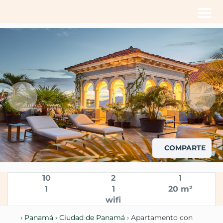
Men
COMPARTE
10
2
1
1
1
20 m²
wifi
›
Panamá
›
Ciudad de Panamá
› Apartamento con