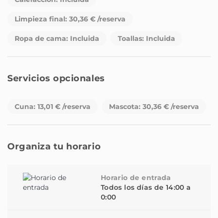
- Walking tour gratuito con guías externos (funciona a
Limpieza final: 30,36 € /reserva
base de propinas)
- Botella de agua
Ropa de cama: Incluida
Toallas: Incluida
** Servicios No Incluidos en el precio (Sujetos a
disponibilidad) **
- Early Check in: Consultar previamente disponibilidad y
Servicios opcionales
tarifa.
- Late check-out: Consultar previamente disponibilidad
Cuna: 13,01 € /reserva
Mascota: 30,36 € /reserva
y tarifa.
- Servicio de limpieza extra: Consultar disponibilidad y
tarifa.
- Tours pagos disponibles: consultar previamente
Organiza tu horario
- Traslado desde/hacia el aeropuerto (servicio externo)
Consultar disponibilidad.
- Consigna y traslado de maletas: Consultar
Horario de entrada
Todos los días de 14:00 a
disponibilidad.
0:00
- Cuna: USD 15.00 por unidad para toda la estancia.
- Mascotas permitidas: USD 35.00 por mascota, por