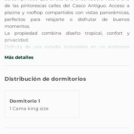
de las pintorescas calles del Casco Antiguo. Acceso a
piscina y rooftop compartidos con vistas panorámicas,
perfectos para relajarte o disfrutar de buenos
momentos.
La propiedad combina diseño tropical, confort y
privacidad.
Disfruta de una estadía inolvidable en un ambiente
acogedor y completamente equipado.
Más detalles
** Características principales de la propiedad **
- Sala de estar: Equipada con aire acondicionado tipo
Distribución de dormitorios
split, calefacción, mesa de trabajo y Smart TV.
- Dormitorio: Equipado con una cama King, aire
acondicionado, wifi, espacio de almacenamiento,
Dormitorio 1
perchas, plancha, tabla de planchar, persianas o cortinas
1 Cama king size
blackout, calefacción, artículos de aseo básicos, ropa de
cama, luz de noche y espejo.
- Baño completo: Equipado con gel de ducha, champú,
productos de limpieza, secador de pelo y toalla.