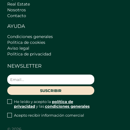
Real Estate
y una ubicación privilegiada.
Nosotros
Contacto
** Servicios Incluidos en el precio
(Gratuitos) **
AYUDA
- Acceso a internet (wifi).
- Toallas y ropa de cama.
Condiciones generales
- Amenities de baño (champú y gel de
Política de cookies
baño).
Aviso legal
- Monodosis de café molido puro,
Política de privacidad
azúcar, sal y aceite
NEWSLETTER
- Productos de limpieza
- Guardamos tus maletas gratis (antes
del check-in o después del check-out,
según disponibilidad)
- Walking tour gratuito con guías
externos (funciona a base de propinas)
He leído y acepto la
política de
- Botella de agua
privacidad
y las
condiciones generales
** Servicios No Incluidos en el precio
Acepto recibir información comercial
(Sujetos a disponibilidad) **
- Early Check in: Consultar
© 2026