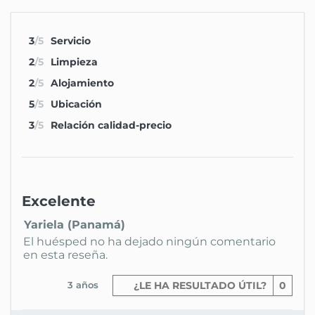
3
/5
Servicio
2
/5
Limpieza
2
/5
Alojamiento
5
/5
Ubicación
3
/5
Relación calidad-precio
Excelente
Yariela (Panamá)
El huésped no ha dejado ningún comentario
en esta reseña.
3 años
¿LE HA RESULTADO ÚTIL?
0