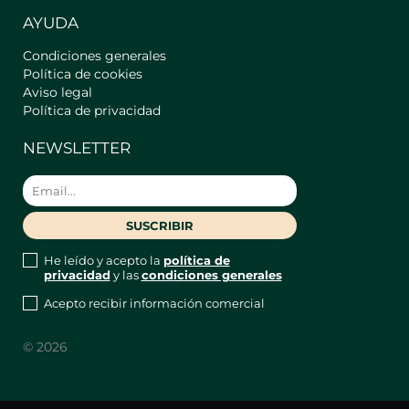
Barber´s Club, un lugar único e
AYUDA
icónico en Madrid con una amplia
gama de servicios tanto en Barbería
Condiciones generales
como en ocio y restauración. Ten en
Política de cookies
cuenta que el acceso al edificio se
Aviso legal
comparte con la zona de terraza del
Política de privacidad
local.
En el apartamento encontrarás unos
NEWSLETTER
cupones que podrás utilizar en el
establecimiento ,donde tendrás una
cerveza gratis además de un 10% de
descuento en toda la carta y un 15% en
los servicios de barbería. !Esperamos
que lo disfrutes!
He leído y acepto la
política de
privacidad
y las
condiciones generales
Acepto recibir información comercial
Chueca es sin duda uno de los barrios
más cosmopolita de Madrid, destaca
© 2026
por sus calles estrechas, llenas de
bares, restaurantes y comercios, y por
su activa vida tanto diurna como
nocturna.