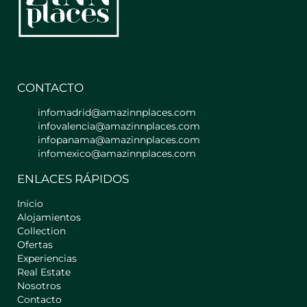
lavadora y plancha.
Dispondrás de un acceso al edificio y
apartamento a través de códigos de
acceso que utilizarás exclusivamente
tú durante la estancia, tendrás toda la
CONTACTO
información detallada días antes de la
llegada. El edificio cuenta con
infomadrid@amazinnplaces.com
ascensor desde el cual podrás acceder
infovalencia@amazinnplaces.com
al apartamento, ademas de las
infopanama@amazinnplaces.com
escaleras principales del edificio.
infomexico@amazinnplaces.com
ENLACES RÁPIDOS
Importante: Para acceder al ascensor
hay que subir varios escalones ( unos
Inicio
10 aproximadamente) ya que no se
Alojamientos
encuentra a nivel del suelo.
Collection
Ofertas
El alojamiento se encuentra dentro de
Experiencias
un edificio muy característico ya que
Real Estate
en la planta baja (entrada del edificio)
Nosotros
se encuentra la Barbería Compadre
Contacto