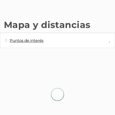
Mapa y distancias
Puntos de interés
Distancias
Supermercado
60 m
Metro - Gran Vía (Linea 5, Linea 1)
230 m
Estación de tren - Estación de tren de
3 km
Atocha
Aeropuerto internacional - Adolfo
16 km