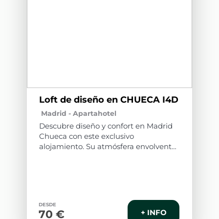
Loft de diseño en CHUECA I4D
Madrid -
Apartahotel
Descubre diseño y confort en Madrid
Chueca con este exclusivo
alojamiento. Su atmósfera envolvente,
paredes impecables y suelos de
madera elegante crean un espacio
acogedor. El mobiliario moderno se
une a piezas únicas, ofreciendo
descanso y relajación. La iluminación
DESDE
suave y textiles de calidad elevan tu
70 €
+ INFO
estancia. Un recuerdo memorable te