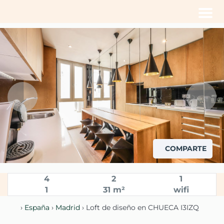
Men
COMPARTE
4
2
1
1
31 m²
wifi
›
España
›
Madrid
› Loft de diseño en CHUECA I3IZQ