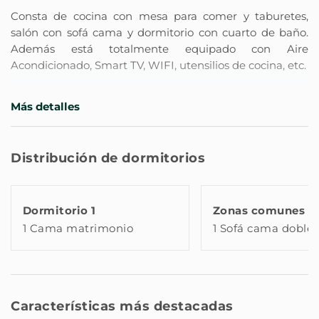
Consta de cocina con mesa para comer y taburetes,
salón con sofá cama y dormitorio con cuarto de baño.
Además está totalmente equipado con Aire
Acondicionado, Smart TV, WIFI, utensilios de cocina, etc.
La cama principal tiene un tamaño de 1,35cm, con
Más detalles
colchón viscoelástico y muy cómoda.
En el salón se encuentra el sofá cama doble (tamaño de
Distribución de dormitorios
1,35cm) y un armario donde encontrarás todo lo
necesario para utilizarlo como cama.
Dormitorio 1
Zonas comunes
Dispondrás de un acceso al edificio y apartamento a
1 Cama matrimonio
1 Sofá cama doble
través de códigos de acceso que utilizarás
exclusivamente tú durante la estancia, tendrás toda la
información detallada días antes de la llegada. El
edificio cuenta con ascensor desde el cual podrás
acceder al apartamento, ademas de las escaleras
Características más destacadas
principales del edificio.