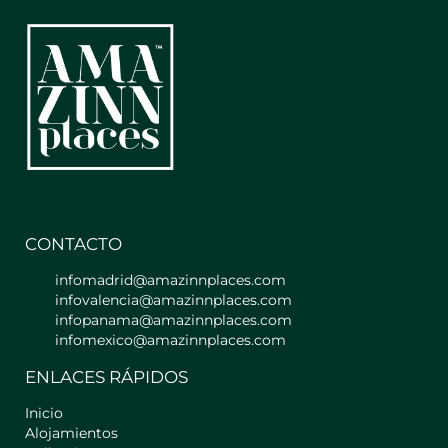
dormir .
Con una estupenda decoración
elegante y sencilla . Uno de sus valores
más destacables , son las
impresionantes vistas a la ciudad
desde las dos grandes terrazas que
tiene , donde podrás disfrutar de uno
de los paisajes urbanos mas exclusivos
de la ciudad.
Está distribuido de la siguiente
manera:
CONTACTO
Salón: Muy amplio y con mucha luz
infomadrid@amazinnplaces.com
gracias a los grandes ventanales y a las
infovalencia@amazinnplaces.com
puertas de acceso a las terrazas ,
infopanama@amazinnplaces.com
ambas de cristales . Cuenta con un
infomexico@amazinnplaces.com
precioso sofá de diseño , mesa auxiliar
ENLACES RÁPIDOS
, alfombra , Tv y aire acondicionado.
Inicio
Dormitorio : Cuenta con una amplia
Alojamientos
cama de matrimonio de 1,50cm con