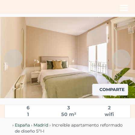
Men
COMPARTE
Vista principal de uno de los dormitorios con cama de
matrimonio y ventanal exterior
6
3
2
1
50 m²
wifi
›
España
›
Madrid
› Increíble apartamento reformado
de diseño 5ºI-I