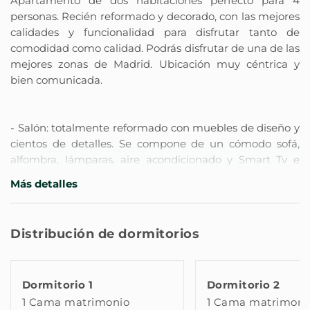
Apartamento de dos habitaciones perfecto para 4
personas. Recién reformado y decorado, con las mejores
calidades y funcionalidad para disfrutar tanto de
comodidad como calidad. Podrás disfrutar de una de las
mejores zonas de Madrid. Ubicación muy céntrica y
bien comunicada.
- Salón: totalmente reformado con muebles de diseño y
cientos de detalles. Se compone de un cómodo sofá,
alfombra, lámparas, aire acondicionado y Smart Tv e
internet de alta velocidad.
Más detalles
- Cocina: dispones de una cocina totalmente equipada
con todo lo necesario para preparar cualquier tipo de
Distribución de dormitorios
comida: microondas, cafetera, tostadora, tetera,
sartenes, cubiertos, cristalería, etc.
Dormitorio 1
Dormitorio 2
1 Cama matrimonio
1 Cama matrimoni
- Nº1 Dormitorio: Muy acogedor.