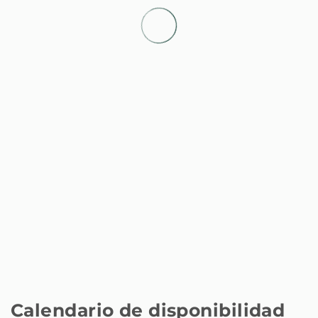
Supermercado - Supermercado Dia
50 m
Aeropuerto - Adolfo Suárez Barajas
16 km
Estación de tren - Estación de Atocha
16 km
Calendario de disponibilidad