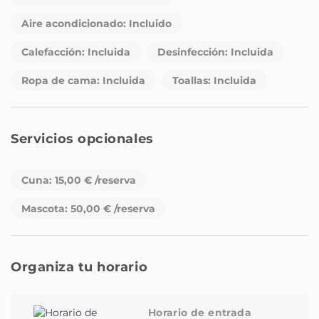
cafetera, tostadora y hervidor de agua, te permite
preparar deliciosas comidas o disfrutar de un desayuno
Aire acondicionado: Incluido
con estilo.
Calefacción: Incluida
Desinfección: Incluida
¡No pierdas la oportunidad de sumergirte en la
Ropa de cama: Incluida
Toallas: Incluida
experiencia única que te espera en nuestro encantador
apartamento en Madrid! Reserva ahora y descubre la
combinación perfecta de comodidad, ubicación y estilo
en el corazón de esta fascinante ciudad. ¡Te esperamos
Servicios opcionales
con los brazos abiertos!
Cuna: 15,00 € /reserva
Mascota: 50,00 € /reserva
Organiza tu horario
Horario de entrada