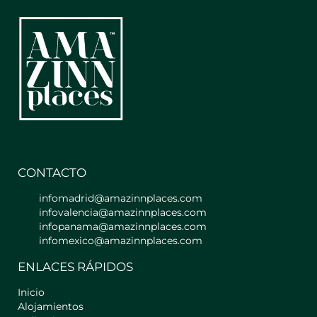
dormir .
Con una estupenda decoración
elegante y sencilla . Uno de sus valores
más destacables , son las
impresionantes vistas a la ciudad
desde las dos grandes terrazas que
tiene , donde podrás disfrutar de uno
de los paisajes urbanos mas exclusivos
de la ciudad.
Está distribuido de la siguiente
manera:
CONTACTO
Salón: Muy amplio y con mucha luz
infomadrid@amazinnplaces.com
gracias a los grandes ventanales y a las
infovalencia@amazinnplaces.com
puertas de acceso a las terrazas ,
infopanama@amazinnplaces.com
ambas de cristales . Cuenta con un
infomexico@amazinnplaces.com
precioso sofá de diseño , mesa auxiliar
ENLACES RÁPIDOS
, alfombra , Tv y aire acondicionado.
Inicio
Dormitorio : Cuenta con una amplia
Alojamientos
cama de matrimonio de 1,50cm con