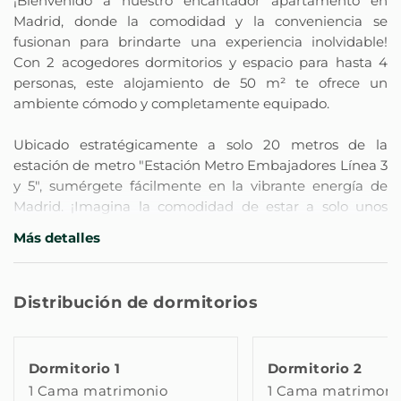
¡Bienvenido a nuestro encantador apartamento en
Madrid, donde la comodidad y la conveniencia se
fusionan para brindarte una experiencia inolvidable!
Con 2 acogedores dormitorios y espacio para hasta 4
personas, este alojamiento de 50 m² te ofrece un
ambiente cómodo y completamente equipado.
Ubicado estratégicamente a solo 20 metros de la
estación de metro "Estación Metro Embajadores Línea 3
y 5", sumérgete fácilmente en la vibrante energía de
Madrid. ¡Imagina la comodidad de estar a solo unos
pasos del supermercado "Supermercado Día" para
Más detalles
satisfacer todas tus necesidades!
Este apartamento no solo te coloca en una ubicación
Distribución de dormitorios
conveniente, sino que también te ofrece fácil acceso al
aeropuerto "Adolfo Suárez Barajas" a 16 km y a la
estación de tren "Estación de Atocha" a la misma
Dormitorio 1
Dormitorio 2
distancia. Estás en el corazón de la acción, rodeado de
1 Cama matrimonio
1 Cama matrimoni
una red de comunicación eficiente y sumergido en el