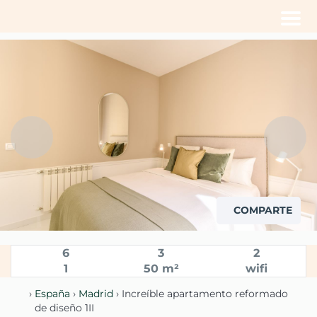
Men
COMPARTE
6
3
2
1
50 m²
wifi
›
España
›
Madrid
› Increíble apartamento reformado
de diseño 1II