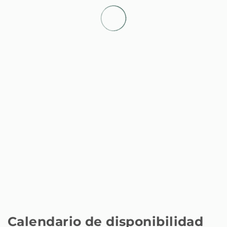
Supermercado - Supermercado Dia
50 m
Aeropuerto - Adolfo Suárez Barajas
16 km
Estación de tren - Estación de Atocha
16 km
Calendario de disponibilidad