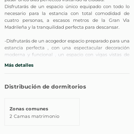
Disfrutarás de un espacio único equipado con todo lo
necesario para la estancia con total comodidad de
cuatro personas, a escasos metros de la Gran Vía
Madrileña y la tranquilidad perfecta para descansar.
-Disfrutarás de un acogedor espacio preparado para una
estancia perfecta , con una espectacular decoración
moderna y funcional , un espacio con vigas vistas de
madera que le aportan una gran amplitud y
Más detalles
luminosidad al espacio.
Dormitorio: con una cama doble queen con colchón
Distribución de dormitorios
premiun viscoelástico ,armario, ventanas exteriores con
mucha luz , aire acondicionado. y calefacción
Salón: con un cómodo sofá , una SmartTv de 65
Zonas comunes
pulgadas, internet de alta velocidad , aire acondicionado
2 Camas matrimonio
y ventanas con vistas al exterior.
Altillo: Equipado con una cama doble de 1,35cm perfecta
para dos personas. Es una zona para dormir ya que al