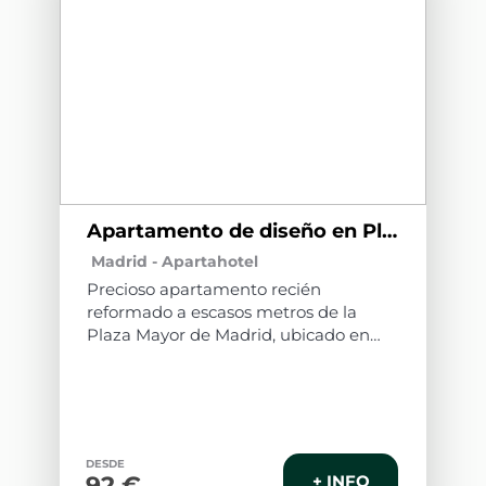
Apartamento de diseño en Plaza Mayor P1I
Madrid -
Apartahotel
Precioso apartamento recién
reformado a escasos metros de la
Plaza Mayor de Madrid, ubicado en
una de las calles más emblemáticas
de toda la ciudad.
Ubicado al lado de la Plaza Mayor, en
el Madrid de los Austrias, el casco viejo
de la ciudad y el punto de partida
DESDE
ideal para una visita a uno de los
92 €
+ INFO