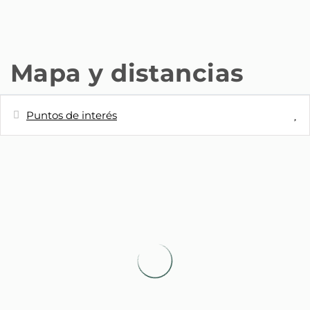
Mapa y distancias
Puntos de interés
Distancias
Supermercado - Carrefour Express
30 m
Supermercado - Supermercado Dia
40 m
Metro - Estación de Metro Noviciado
140 m
Metro - Estación de Metro Plaza de
750 m