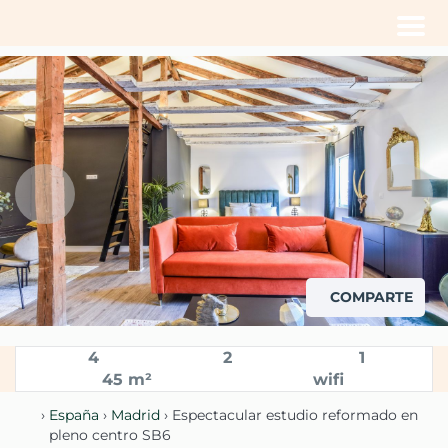
Men
COMPARTE
Vista del espacio del salón y espacio de dormitorio al fondo con
cama de matrimonio
4
2
1
45 m²
wifi
›
España
›
Madrid
› Espectacular estudio reformado en
pleno centro SB6