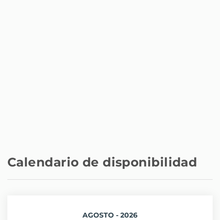
España
Estación de tren - Estación de Atocha
3 km
Aeropuerto - Aeropuerto Barajas
12,5 km
Calendario de disponibilidad
AGOSTO - 2026