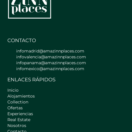
gracias a sus amplios ventanales, baño
totalmente privado, salón y cocina
americana.
Un luminoso salón con sofá cama,
mesa y tv contiguo a una cocina
americana totalmente equipada
CONTACTO
(nevera, horno, vitrocerámica, menaje,
cubertería, etc) separado de la
infomadrid@amazinnplaces.com
habitación por una estantería de
infovalencia@amazinnplaces.com
diseño.
infopanama@amazinnplaces.com
infomexico@amazinnplaces.com
En la habitación disfrutarás de una
ENLACES RÁPIDOS
gran y cómoda cama de matrimonio
(1,35cm) junto a un armario y un par
Inicio
de balcones que dan a la calle.
Alojamientos
Además, dispondrás de un completo
Collection
baño privado, totalmente equipado
Ofertas
(lavabo, WC, ducha de plato, etc) junto
Experiencias
a pack de toallas, champú, gel,
Real Estate
secador, etc.
Nosotros
Contacto