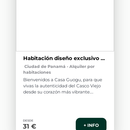
Habitación diseño exclusivo CG11
Ciudad de Panamá -
Alquiler por
habitaciones
Bienvenidos a Casa Guogu, para que
vivas la autenticidad del Casco Viejo
desde su corazón más vibrante.
Habitación de diseño exclusivo y
confortable hasta para cuatro
personas, con vistas a la ciudad desde
DESDE
su balcón y vistas a una espectacular
31 €
+ INFO
piscina rodeada de vegetación