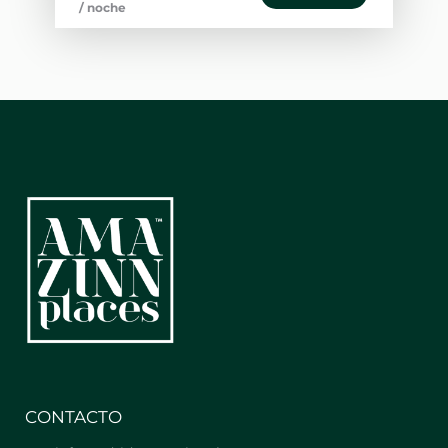
/ noche
tropical. Acceso a zonas comunes con
ascensor, ideal para relajarte o
compartir buenos momentos.
Casa Gougu ha sido restaurada con
gusto, conservando su esencia
colonial, balcones de hierro forjado y
ventanales de madera.
Las habitaciones son luminosas, con
aire acondicionado y cuidadosamente
decoradas.
Disfruta de un ambiente acogedor
donde descansar tras explorar el casco
antiguo.
El espacio
** Características Principales de la
propiedad **
- Dormitorio: Equipado con 2 camas
Queen, aire acondicionado,
calefacción, wifi, nevera, armario,
CONTACTO
perchas, caja fuerte, ventana