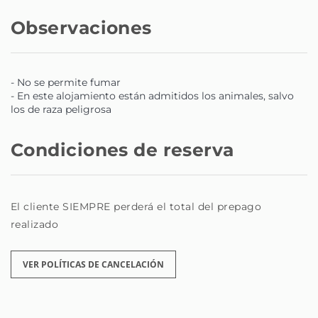
través de la plataforma de mensajes todos los días, las
24h.
Observaciones
Puedes ponerte en contacto con nosotros siempre que
lo necesites y te responderemos a la mayor brevedad
posible.
Además, tenemos nuestro número de teléfono donde
- No se permite fumar
- En este alojamiento están admitidos los animales, salvo
nos puedes contactar las 24h del día. Importante que
los de raza peligrosa
las llamadas sean siempre por el operador móvil y no
llamadas de Wh@ts@pp.
Condiciones de reserva
El cliente SIEMPRE perderá el total del prepago
realizado
VER POLÍTICAS DE CANCELACIÓN