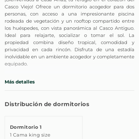
Casco Viejo! Ofrece un dormitorio acogedor para dos
personas, con acceso a una impresionante piscina
rodeada de vegetación y un rooftop compartido entre
los huéspedes, con vista panorámica al Casco Antiguo.
Ideal para relajarte, socializar o tomar el sol. La
propiedad combina diseño tropical, comodidad y
privacidad en cada rincón. Disfruta de una estadía
inolvidable en un ambiente acogedor y completamente
equipado.
** Características Principales de la propiedad **
Más detalles
- Salón: Equipada con aire acondicionado tipo Split,
calefacción, una mesita de trabajo y Smart TV.
- Dormitorio: Equipado con 1 cama King, wifi, aire
Distribución de dormitorios
acondicionado, espacio para guardar la ropa, perchas,
plancha, tabla de planchar, persianas o cortinas opacas,
calefacción, Servicios básicos, ropa de cama, lámpara de
Dormitorio 1
noche, espejo.
1 Cama king size
- Baño completo: Equipado con champú, gel de ducha,