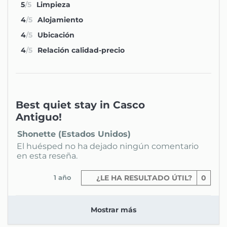
5
/5
Limpieza
4
/5
Alojamiento
4
/5
Ubicación
4
/5
Relación calidad-precio
Best quiet stay in Casco
Antiguo!
Shonette (Estados Unidos)
El huésped no ha dejado ningún comentario
en esta reseña.
1 año
¿LE HA RESULTADO ÚTIL?
0
Mostrar más