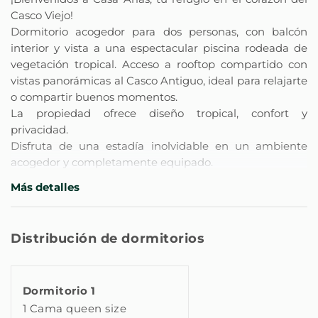
Casco Viejo!
Dormitorio acogedor para dos personas, con balcón
interior y vista a una espectacular piscina rodeada de
vegetación tropical. Acceso a rooftop compartido con
vistas panorámicas al Casco Antiguo, ideal para relajarte
o compartir buenos momentos.
La propiedad ofrece diseño tropical, confort y
privacidad.
Disfruta de una estadía inolvidable en un ambiente
acogedor y completamente equipado.
Más detalles
** Características Principales de la propiedad **
- Salón: Equipado con aire acondicionado tipo Split,
calefacción, sofá, una mesita de trabajo y Smart TV.
Distribución de dormitorios
- Dormitorio: Equipado con 1 camas Queen, aire
acondicionado, wifi, espacio para guardar la ropa,
perchas, plancha, tabla de planchar, persianas o cortinas
Dormitorio 1
opacas, calefacción, servicios básicos, ropa de cama,
1 Cama queen size
lámpara de noche, espejo.