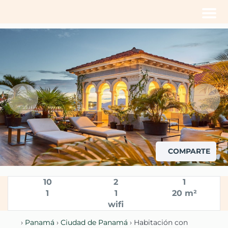
Men
COMPARTE
10
2
1
1
1
20 m²
wifi
›
Panamá
›
Ciudad de Panamá
› Habitación con