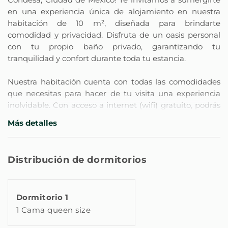
en una experiencia única de alojamiento en nuestra
habitación de 10 m², diseñada para brindarte
comodidad y privacidad. Disfruta de un oasis personal
con tu propio baño privado, garantizando tu
tranquilidad y confort durante toda tu estancia.
Nuestra habitación cuenta con todas las comodidades
que necesitas para hacer de tu visita una experiencia
inolvidable. Con acceso a internet (wifi) gratuito, podrás
mantenerte conectado en todo momento. Además,
Más detalles
encontrarás un secador de pelo, un ventilador para tu
comodidad, y un televisor con canales satelitales en
múltiples idiomas, incluyendo Español, Inglés, Alemán,
Distribución de dormitorios
Holandés, Francés, Ruso, Sueco y Noruego, para que te
sientas como en casa sin importar de dónde vengas.
Dormitorio 1
Ubicada estratégicamente, nuestra propiedad se
1 Cama queen size
encuentra a solo 10 metros de la estación de autobuses,
lo que facilita tu llegada y salida. ¿Con antojo de una