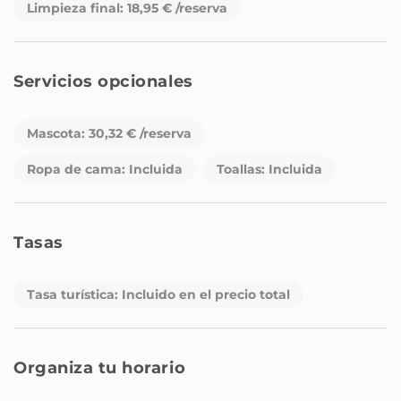
que tu estancia sea aún más cómoda.
Limpieza final: 18,95 € /reserva
Sumérgete en la auténtica experiencia de la Condesa,
rodeado de una atmosfera residencial y la proximidad a
Servicios opcionales
diversos comercios y restaurantes que harán de tu
estancia una verdadera aventura culinaria y cultural.
¡Esperamos poder recibirte pronto y brindarte una
Mascota: 30,32 € /reserva
estancia inolvidable en la Ciudad de México!
Ropa de cama: Incluida
Toallas: Incluida
Tasas
Tasa turística: Incluido en el precio total
Organiza tu horario